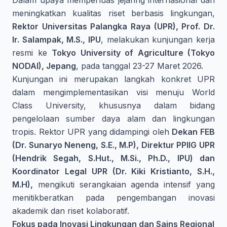
Dalam upaya memperluas jejaring internasional dan
meningkatkan kualitas riset berbasis lingkungan,
Rektor Universitas Palangka Raya (UPR),
Prof. Dr.
Ir. Salampak, M.S., IPU
, melakukan kunjungan kerja
resmi ke
Tokyo University of Agriculture (Tokyo
NODAI), Jepang
, pada tanggal 23-27 Maret 2026.
Kunjungan ini merupakan langkah konkret UPR
dalam mengimplementasikan visi menuju World
Class University, khususnya dalam bidang
pengelolaan sumber daya alam dan lingkungan
tropis. Rektor UPR yang didampingi oleh
Dekan FEB
(Dr. Sunaryo Neneng, S.E., M.P), Direktur PPIIG UPR
(Hendrik Segah, S.Hut., M.Si., Ph.D., IPU) dan
Koordinator Legal UPR (Dr. Kiki Kristianto, S.H.,
M.H),
mengikuti serangkaian agenda intensif yang
menitikberatkan pada pengembangan inovasi
akademik dan riset kolaboratif.
Fokus pada Inovasi Lingkungan dan Sains Regional