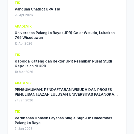
TIK
Panduan Chatbot UPA TIK
25 Apr 2026
AKADEMIK
Universitas Palangka Raya (UPR) Gelar Wisuda, Luluskan
765 Wisudawan
12 Apr 2026
TIK
Kapolda Kalteng dan Rektor UPR Resmikan Pusat Studi
Kepolisian di UPR
10 Mar 2026
AKADEMIK
PENGUMUMAN: PENDAFTARAN WISUDA DAN PROSES
PENULISAN IJAZAH LULUSAN UNIVERSITAS PALANGKA
RAYA PERIODE BULAN MARET TAHUN 2026
27 Jan 2026
TIK
Perubahan Domain Layanan Single Sign-On Universitas
Palangka Raya
21 Jan 2026