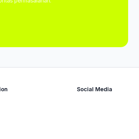
ioritas permasalahan.
ion
Social Media