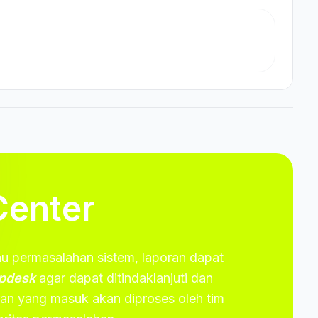
Center
u permasalahan sistem, laporan dapat
elpdesk
agar dapat ditindaklanjuti dan
ran yang masuk akan diproses oleh tim