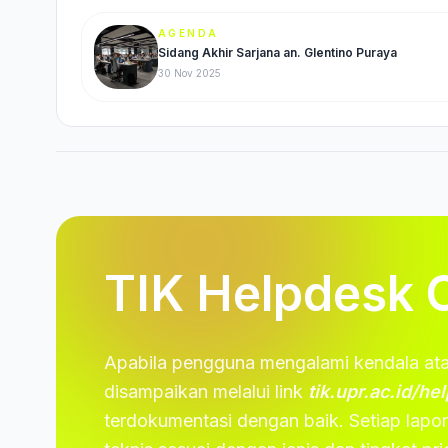
AGENDA
Sidang Akhir Sarjana an. Glentino Puraya
30 Nov 2025
TIK Helpdesk 
Apabila pengguna mengalami kendala ata
disampaikan melalui link
tik.upr.ac.id/h
terdokumentasi dengan baik. Setiap lapo